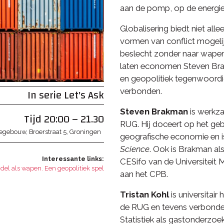
aan de pomp, op de energie
Globalisering biedt niet al
vormen van conflict mogelijk
beslecht zonder naar wapens 
laten economen Steven Brak
en geopolitiek tegenwoordig
In serie
Let's Ask
verbonden.
Steven Brakman
is werkza
Tijd
20:00 – 21.30
RUG. Hij doceert op het geb
egebouw
Broerstraat 5
Groningen
geografische economie en i
Science
. Ook is Brakman al
Interessante links
CESifo van de Universiteit 
del als wapen. Een geopolitiek spel
aan het CPB.
Tristan Kohl
is universitai
de RUG en tevens verbonden
Statistiek als gastonderzoeke