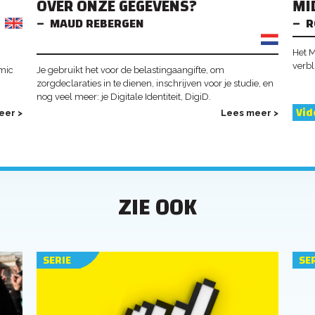
OVER ONZE GEGEVENS?
MI
MAUD REBERGEN
R
Het M
verbl
omic
Je gebruikt het voor de belastingaangifte, om
zorgdeclaraties in te dienen, inschrijven voor je studie, en
nog veel meer: je Digitale Identiteit, DigiD.
Vid
eer >
Lees meer >
ZIE OOK
SERIE
SE