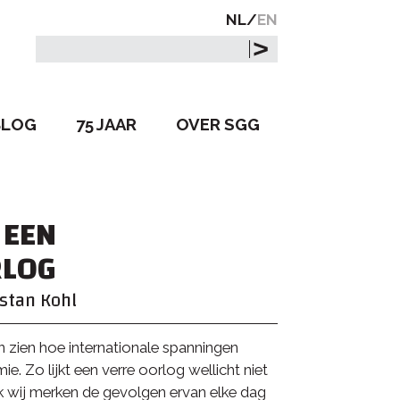
NL
EN
Zoeken
BLOG
75 JAAR
OVER SGG
 EEN
LOG
stan Kohl
n zien hoe internationale spanningen
. Zo lijkt een verre oorlog wellicht niet
k wij merken de gevolgen ervan elke dag