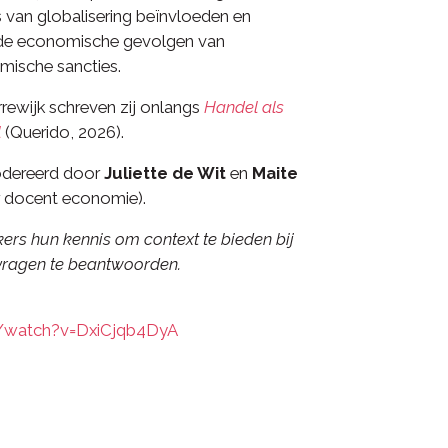
 van globalisering beïnvloeden en
r de economische gevolgen van
mische sancties.
ewijk schreven zij onlangs
Handel als
l
(Querido, 2026).
dereerd door
Juliette de Wit
en
Maite
ir docent economie).
rs hun kennis om context te bieden bij
 vragen te beantwoorden.
/watch?v=DxiCjqb4DyA