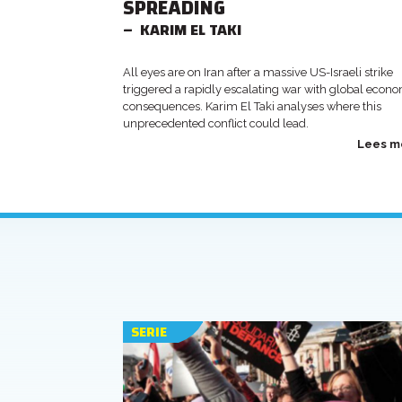
SPREADING
KARIM EL TAKI
All eyes are on Iran after a massive US-Israeli strike
triggered a rapidly escalating war with global econ
consequences. Karim El Taki analyses where this
unprecedented conflict could lead.
Lees m
SERIE