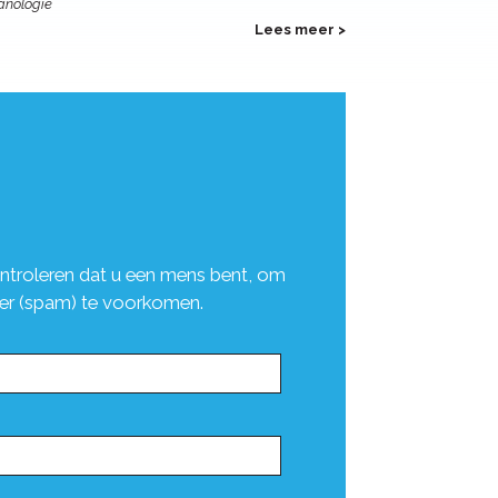
anologie
Lees meer >
ntroleren dat u een mens bent, om
er (spam) te voorkomen.