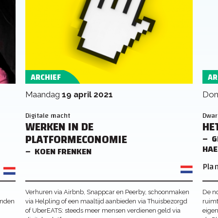
ARCHIEF
AR
maandag
19 april 2021
do
Digitale macht
Dwar
WERKEN IN DE
HE
PLATFORMECONOMIE
G
HAE
KOEN FRENKEN
Plan
Verhuren via Airbnb, Snappcar en Peerby, schoonmaken
De no
anden
via Helpling of een maaltijd aanbieden via Thuisbezorgd
ruimt
of UberEATS: steeds meer mensen verdienen geld via
eigen