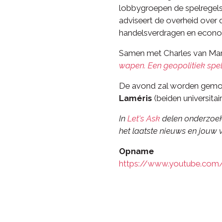
lobbygroepen de spelregels
adviseert de overheid ove
handelsverdragen en econo
Samen met Charles van Marr
wapen. Een geopolitiek spe
De avond zal worden gemo
Laméris
(beiden universita
In
Let's Ask
delen onderzoeke
het laatste nieuws en jouw
Opname
https://www.youtube.com