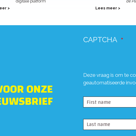
digitale platform
de Pl
eer >
Lees meer >
CAPTCHA
Deze vraag is om te co
 VOOR ONZE
geautomatiseerde invo
EUWSBRIEF